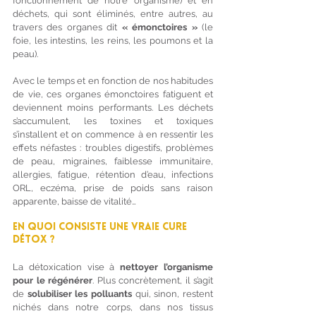
fonctionnement de notre organisme) et en 
déchets, qui sont éliminés, entre autres, au 
travers des organes dit 
« émonctoires »
 (le 
foie, les intestins, les reins, les poumons et la 
peau).
Avec le temps et en fonction de nos habitudes 
de vie, ces organes émonctoires fatiguent et 
deviennent moins performants. Les déchets 
s’accumulent, les toxines et toxiques 
s’installent et on commence à en ressentir les 
effets néfastes : troubles digestifs, problèmes 
de peau, migraines, faiblesse immunitaire, 
allergies, fatigue, rétention d’eau, infections 
ORL, eczéma, prise de poids sans raison 
apparente, baisse de vitalité… 
En quoi consiste une vraie cure 
détox ?
La détoxication vise à 
nettoyer l’organisme 
pour le régénérer
. Plus concrètement, il s’agit 
de 
solubiliser les polluants
 qui, sinon, restent 
nichés dans notre corps, dans nos tissus 