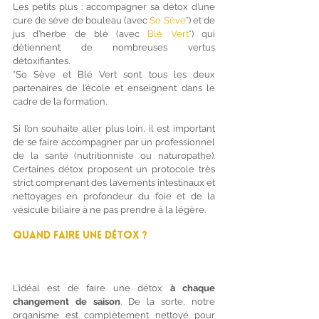
Les petits plus : accompagner sa détox d’une 
cure de sève de bouleau (avec 
So Sève
*) et de 
jus d’herbe de blé (avec 
Blé Vert
*) qui 
détiennent de nombreuses vertus 
détoxifiantes. 
*So Sève et Blé Vert sont tous les deux 
partenaires de l’école et enseignent dans le 
cadre de la formation. 
Si l’on souhaite aller plus loin, il est important 
de se faire accompagner par un professionnel 
de la santé (nutritionniste ou naturopathe). 
Certaines détox proposent un protocole très 
strict comprenant des lavements intestinaux et 
nettoyages en profondeur du foie et de la 
vésicule biliaire à ne pas prendre à la légère.
Quand faire une détox ?
L’idéal est de faire une détox 
à chaque 
changement de saison
. De la sorte, notre 
organisme est complètement nettoyé pour 