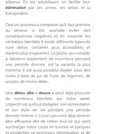
adipeux. En les solubilisant, on facilite leur 
élimination 
par les urines, les selles et la 
transpiration.
C’est un processus complexe qu’il faut prendre 
au sérieux si l’on souhaite éviter des 
conséquences négatives et en ressentir les 
véritables bienfaits. Il existe différents types de 
cure détox, certaines plus accessibles et 
d’autres plus exigeantes. Le jeûne, qui consiste 
à s’abstenir totalement de nourriture pendant 
une période donnée, est la variante la plus 
extrême. Il est aussi possible d’opter pour des 
cures à base de jus de fruits, de légumes, de 
soupes, de mono-diète… 
Une 
détox dite « douce »
 peut déjà procurer 
de nombreux bienfaits sur notre santé. 
L’objectif est surtout d’adapter son alimentation 
et son style de vie pendant une période 
donnée (même 2-3 jours peuvent déjà s’avérer 
être efficaces) afin de retirer tout ce qui vient 
surcharger notre corps en toxines et toxiques 
et empêcher ce processus d’élimination et de 