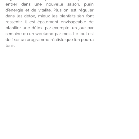
entrer dans une nouvelle saison, plein 
d’énergie et de vitalité. Plus on est régulier 
dans les détox, mieux les bienfaits s’en font 
ressentir. Il est également envisageable de 
planifier une détox, par exemple, un jour par 
semaine ou un weekend par mois. Le tout est 
de fixer un programme réaliste que l’on pourra 
tenir. 
Quels sont les bienfaits de la 
détox ? 
Ils sont nombreux sur les plans physique, 
mental et émotionnel : un meilleur état de 
santé général, un meilleur sommeil, une 
meilleure digestion, plus d’énergie, une peau 
plus éclatante, une meilleure humeur et un 
sentiment de bien-être. Le plus important : on 
a envie de maintenir ces bonnes habitudes 
alimentaires pour repartir sur de bonnes bases 
et bénéficier de ses bienfaits le plus 
longtemps possible.