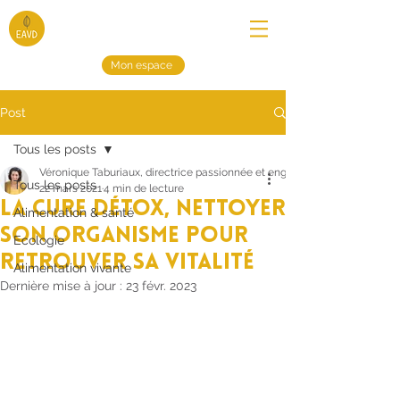
Mon espace
Post
Tous les posts
Véronique Taburiaux, directrice passionnée et engagée
Tous les posts
22 mars 2021
4 min de lecture
La cure détox, nettoyer
Alimentation & santé
son organisme pour
Ecologie
retrouver sa vitalité
Alimentation vivante
Dernière mise à jour :
23 févr. 2023