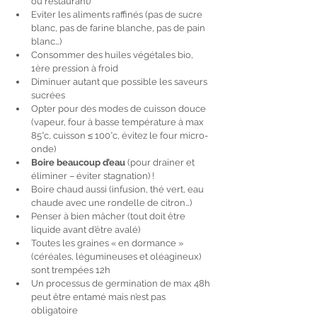
ou restaurant)
Eviter les aliments raffinés (pas de sucre 
blanc, pas de farine blanche, pas de pain 
blanc…)
Consommer des huiles végétales bio, 
1ère pression à froid
Diminuer autant que possible les saveurs 
sucrées
Opter pour des modes de cuisson douce 
(vapeur, four à basse température à max 
85°c, cuisson ≤ 100°c, évitez le four micro-
onde)
Boire beaucoup d’eau
 (pour drainer et 
éliminer – éviter stagnation) !
Boire chaud aussi (infusion, thé vert, eau 
chaude avec une rondelle de citron…)
Penser à bien mâcher (tout doit être 
liquide avant d’être avalé)
Toutes les graines « en dormance » 
(céréales, légumineuses et oléagineux) 
sont trempées 12h 
Un processus de germination de max 48h 
peut être entamé mais n’est pas 
obligatoire 