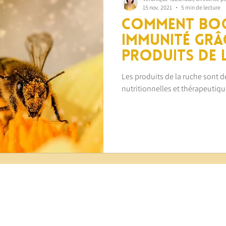
15 nov. 2021
5 min de lecture
Comment bo
immunité grâ
produits de 
Les produits de la ruche sont d
nutritionnelles et thérapeutiqu