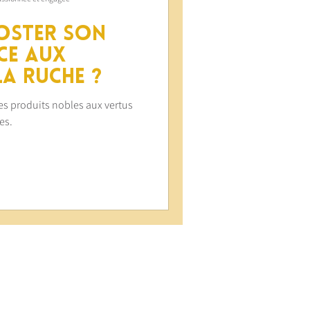
oster son
ce aux
la ruche ?
es produits nobles aux vertus
es.