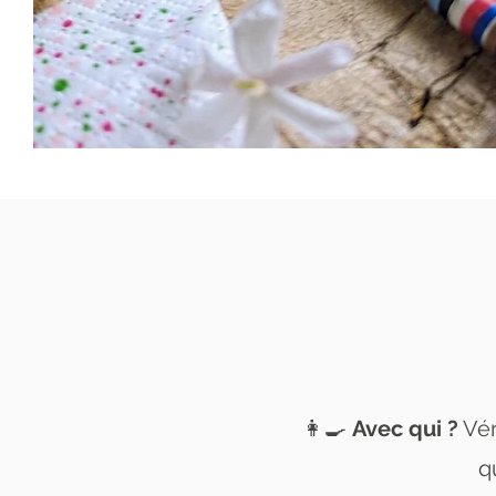
👩‍🍳
Avec qui ?
Vér
q