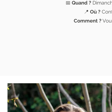
📅
Quand ?
Dimanche
📍
Où ?
Conf
Comment ?
Vous