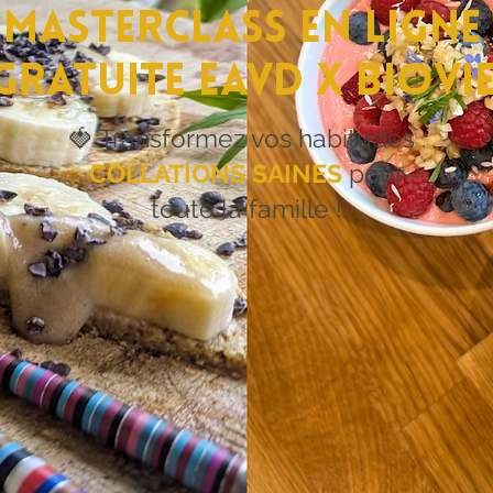
Masterclass en ligne
gratuite EAVD x Biovi
🍓 Transformez vos habitudes :
COLLATIONS SAINES
pour
toute la famille !