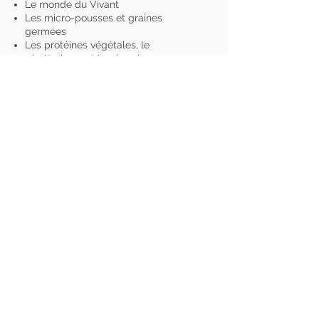
Le monde du Vivant
Les micro-pousses et graines
germées
Les protéines végétales, le
végétarisme et le véganisme
Conditions Générales de Vente
-
Politique de
Confidentialité
-
Mentions légales
Etablissement et certificat non reconnus par la
Communauté française de Belgique (Fédération
Wallonie-Bruxelles).
L'EAVD se conforme aux conditions des
règlementations en vigueur sur la protection des
données et autres lois sur la vie privée. Vos
coordonnées sont collectées pour des raisons de
gestion interne et ne seront pas communiquées à
des tiers.