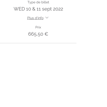
Type de billet
WED 10 & 11 sept 2022
Plus d'info
Prix
665,50 €
Conditions Générales de Vente
-
Politique de
Confidentialité
-
Mentions légales
Etablissement et certificat non reconnus par la
Communauté française de Belgique (Fédération
Wallonie-Bruxelles).
L'EAVD se conforme aux conditions des
règlementations en vigueur sur la protection des
données et autres lois sur la vie privée. Vos
coordonnées sont collectées pour des raisons de